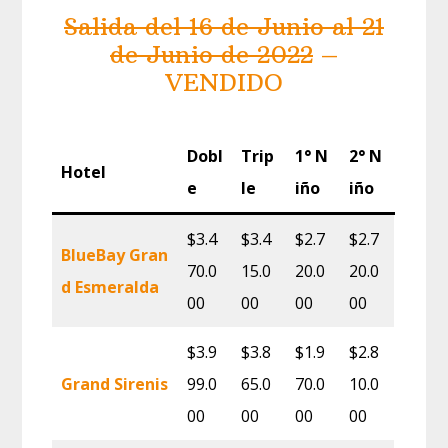
Salida del 16 de Junio al 21
de Junio de 2022
–
VENDIDO
Dobl
Trip
1° N
2° N
Hotel
e
le
iño
iño
$3.4
$3.4
$2.7
$2.7
BlueBay Gran
70.0
15.0
20.0
20.0
d Esmeralda
00
00
00
00
$3.9
$3.8
$1.9
$2.8
Grand Sirenis
99.0
65.0
70.0
10.0
00
00
00
00