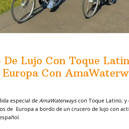
 De Lujo Con Toque Latin
e Europa Con AmaWaterw
lida especial de
AmaWaterways
con Toque Latino, y 
ríos de Europa a bordo de un crucero de lujo con act
español.