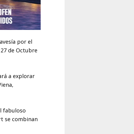
avesía por el
l 27 de Octubre
ará a explorar
Viena,
l fabuloso
rt se combinan